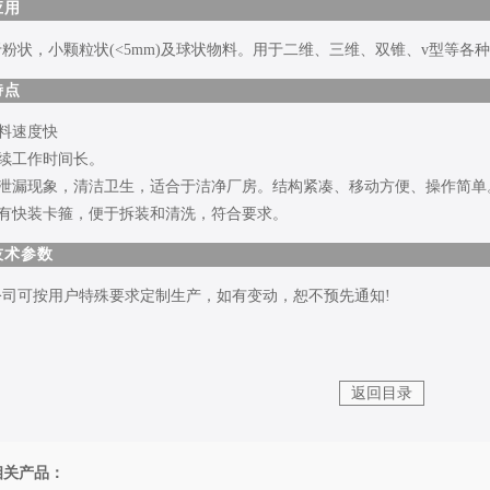
应用
于粉状，小颗粒状(<5mm)及球状物料。用于二维、三维、双锥、v型等各
特点
上料速度快
连续工作时间长。
 无泄漏现象，清洁卫生，适合于洁净厂房。结构紧凑、移动方便、操作简单
 装有快装卡箍，便于拆装和清洗，符合要求。
技术参数
公司可按用户特殊要求定制生产，如有变动，恕不预先通知!
返回目录
相关产品：